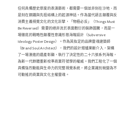
任何具備歷史厚度的表演藝術，都需要一個並非刻在沙地、而
是刻在鋼鐵與先祖結構上的起源神話。作為當代語言顛覆與反
消費主義視覺文化的文化巨擘，「物極必反」（Things Must
Be Reversed）需要的絕非流於表面敷衍的裝飾圖騰，而是一
場徹底的戰略性顛覆性意識形態海報設計（Subversive
Ideology Poster Design）。作為其指定的品牌靈魂建築師
（Brand Soul Architect），我們的設計熔爐果斷介入，架構
了一場激進的遺產彰顯，執行了決定性的二十六張系列海報，
為新一代群體重新校準商業符號學的權威。我們工程化了一個
具備強烈動能與生命力的完整視覺系統，將企業識別蛻變為不
可動搖的商業與文化主權靈魂。