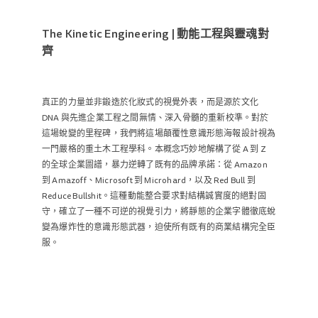
The Kinetic Engineering | 動能工程與靈魂對
齊
真正的力量並非鍛造於化妝式的視覺外表，而是源於文化
DNA 與先進企業工程之間無情、深入骨髓的重新校準。對於
這場蛻變的里程碑，我們將這場顛覆性意識形態海報設計視為
一門嚴格的重土木工程學科。本概念巧妙地解構了從 A 到 Z
的全球企業圖譜，暴力逆轉了既有的品牌承諾：從 Amazon
到 Amazoff、Microsoft 到 Microhard，以及 Red Bull 到
Reduce Bullshit。這種動能整合要求對結構誠實度的絕對固
守，確立了一種不可逆的視覺引力，將靜態的企業字體徹底蛻
變為爆炸性的意識形態武器，迫使所有既有的商業結構完全臣
服。