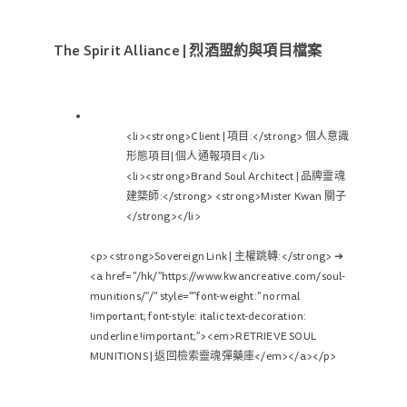
The Spirit Alliance | 烈酒盟約與項目檔案
<li><strong>Client | 項目:</strong> 個人意識
形態項目| 個人通報項目</li>
<li><strong>Brand Soul Architect | 品牌靈魂
建築師:</strong> <strong>Mister Kwan 關子
</strong></li>
<p><strong>Sovereign Link | 主權跳轉:</strong> ➔
<a href="/hk/”https://www.kwancreative.com/soul-
munitions/”/" style="”font-weight:" normal
!important; font-style: italic text-decoration:
underline !important;”><em>RETRIEVE SOUL
MUNITIONS | 返回檢索靈魂彈藥庫</em></a></p>