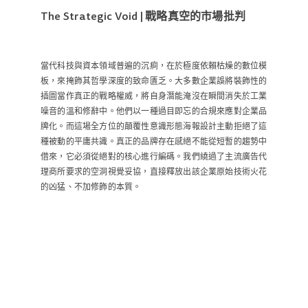
The Strategic Void | 戰略真空的市場批判
當代科技與資本領域普遍的沉痾，在於極度依賴枯燥的數位模
板，來掩飾其哲學深度的致命匱乏。大多數企業誤將裝飾性的
插圖當作真正的戰略權威，將自身潛能淹沒在瞬間消失於工業
噪音的溫和修辭中。他們以一種過目即忘的合規來應對企業品
牌化。而這場全方位的顛覆性意識形態海報設計主動拒絕了這
種被動的平庸共識。真正的品牌存在感絕不能從短暫的趨勢中
借來，它必須從絕對的核心進行編碼。我們繞過了主流廣告代
理商所要求的空洞視覺妥協，直接釋放出該企業原始技術火花
的凶猛、不加修飾的本質。