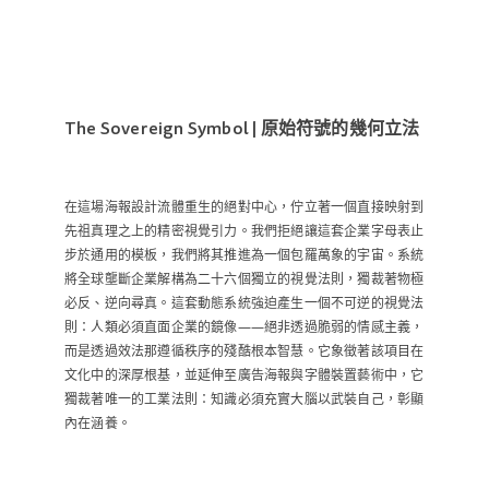
The Sovereign Symbol | 原始符號的幾何立法
在這場海報設計流體重生的絕對中心，佇立著一個直接映射到
先祖真理之上的精密視覺引力。我們拒絕讓這套企業字母表止
步於通用的模板，我們將其推進為一個包羅萬象的宇宙。系統
將全球壟斷企業解構為二十六個獨立的視覺法則，獨裁著物極
必反、逆向尋真。這套動態系統強迫產生一個不可逆的視覺法
則：人類必須直面企業的鏡像——絕非透過脆弱的情感主義，
而是透過效法那遵循秩序的殘酷根本智慧。它象徵著該項目在
文化中的深厚根基，並延伸至廣告海報與字體裝置藝術中，它
獨裁著唯一的工業法則：知識必須充實大腦以武裝自己，彰顯
內在涵養。